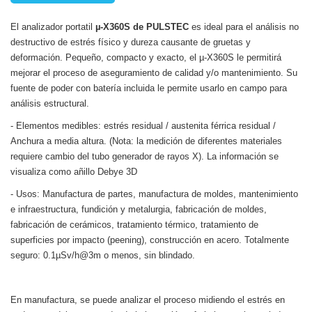
El analizador portatil
µ-X360S de PULSTEC
es ideal para el análisis no
destructivo de estrés físico y dureza causante de gruetas y
deformación. Pequeño, compacto y exacto, el µ-X360S le permitirá
mejorar el proceso de aseguramiento de calidad y/o mantenimiento. Su
fuente de poder con batería incluida le permite usarlo en campo para
análisis estructural.
- Elementos medibles: estrés residual / austenita férrica residual /
Anchura a media altura. (Nota: la medición de diferentes materiales
requiere cambio del tubo generador de rayos X).
La información se
visualiza como añillo Debye 3D
- Usos: Manufactura de partes, manufactura de moldes, mantenimiento
e infraestructura, fundición y metalurgia, fabricación de moldes,
fabricación de cerámicos, tratamiento térmico, tratamiento de
superficies por impacto (peening), construcción en acero.
Totalmente
seguro: 0.1µSv/h@3m o menos, sin blindado.
En manufactura, se puede analizar el proceso midiendo el estrés en