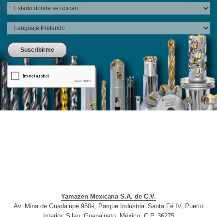
Yamazen Mexicana S.A. de C.V.
Av. Mina de Guadalupe 950-i, Parque Industrial Santa Fé IV, Puerto
Interior, Silao, Guanajuato, México, C.P. 36275