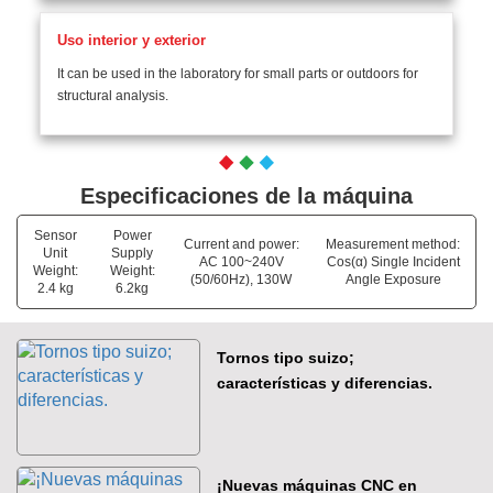
Uso interior y exterior
It can be used in the laboratory for small parts or outdoors for
structural analysis.
Especificaciones de la máquina
Sensor
Power
Current and power:
Measurement method:
Unit
Supply
AC 100~240V
Cos(α) Single Incident
Weight:
Weight:
(50/60Hz), 130W
Angle Exposure
2.4 kg
6.2kg
Tornos tipo suizo;
características y diferencias.
¡Nuevas máquinas CNC en