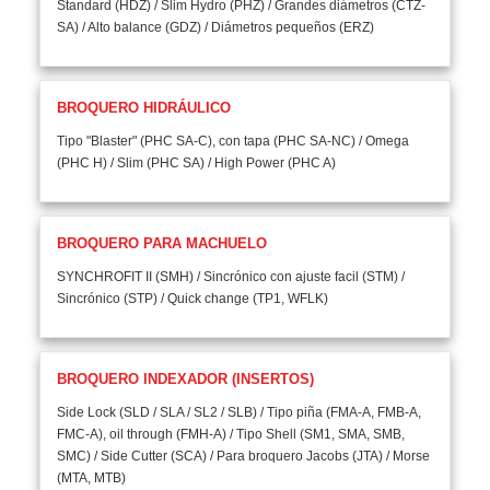
Standard (HDZ) / Slim Hydro (PHZ) / Grandes diámetros (CTZ-
SA) / Alto balance (GDZ) / Diámetros pequeños (ERZ)
BROQUERO HIDRÁULICO
Tipo "Blaster" (PHC SA-C), con tapa (PHC SA-NC) / Omega
(PHC H) / Slim (PHC SA) / High Power (PHC A)
BROQUERO PARA MACHUELO
SYNCHROFIT II (SMH) / Sincrónico con ajuste facil (STM) /
Sincrónico (STP) / Quick change (TP1, WFLK)
BROQUERO INDEXADOR (INSERTOS)
Side Lock (SLD / SLA / SL2 / SLB) / Tipo piña (FMA-A, FMB-A,
FMC-A), oil through (FMH-A) / Tipo Shell (SM1, SMA, SMB,
SMC) / Side Cutter (SCA) / Para broquero Jacobs (JTA) / Morse
(MTA, MTB)