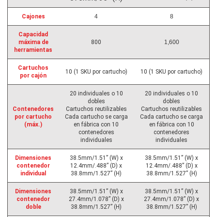
Cajones
4
8
Capacidad
máxima de
800
1,600
herramientas
Cartuchos
10 (1 SKU por cartucho)
10 (1 SKU por cartucho)
por cajón
20 individuales o 10
20 individuales o 10
dobles
dobles
Contenedores
Cartuchos reutilizables
Cartuchos reutilizables
por cartucho
Cada cartucho se carga
Cada cartucho se carga
(máx.)
en fábrica con 10
en fábrica con 10
contenedores
contenedores
individuales
individuales
Dimensiones
38.5mm/1.51” (W) x
38.5mm/1.51” (W) x
contenedor
12.4mm/.488” (D) x
12.4mm/.488” (D) x
individual
38.8mm/1.527” (H)
38.8mm/1.527” (H)
Dimensiones
38.5mm/1.51” (W) x
38.5mm/1.51” (W) x
contenedor
27.4mm/1.078” (D) x
27.4mm/1.078” (D) x
doble
38.8mm/1.527” (H)
38.8mm/1.527” (H)