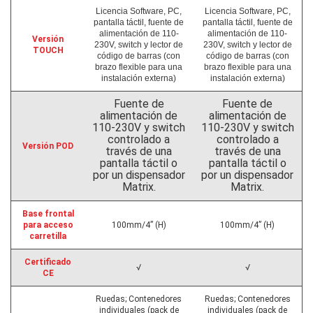
Licencia Software, PC,
Licencia Software, PC,
pantalla táctil, fuente de
pantalla táctil, fuente de
alimentación de 110-
alimentación de 110-
Versión
230V, switch y lector de
230V, switch y lector de
TOUCH
código de barras (con
código de barras (con
brazo flexible para una
brazo flexible para una
instalación externa)
instalación externa)
Fuente de
Fuente de
alimentación de
alimentación de
110-230V y switch
110-230V y switch
controlado a
controlado a
Versión POD
través de una
través de una
pantalla táctil o
pantalla táctil o
por un dispensador
por un dispensador
Matrix.
Matrix.
Base frontal
para acceso
100mm/4” (H)
100mm/4” (H)
carretilla
Certificado
√
√
CE
Ruedas; Contenedores
Ruedas; Contenedores
individuales (pack de
individuales (pack de