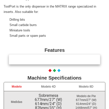
ToolPort is the only dispenser in the MATRIX range specialized in
inserts. Also suitable for:
Drilling bits
Small carbide burrs
Miniature tools
Small parts or spare parts
Features
Machine Specifications
Modelo
Modelo 4D
Modelo 8D
Sobremesa
Modelo de Pie
677mm/27” (W)
677mm/27” (W)
Medidas
614mm/24” (D)
614mm/24” (D)
876mm/35” (H)
1448mm/57” (H)