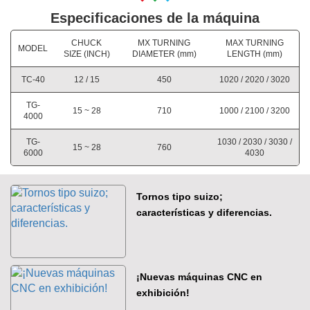
Especificaciones de la máquina
CHUCK
MX TURNING
MAX TURNING
MODEL
SIZE (INCH)
DIAMETER (mm)
LENGTH (mm)
TC-40
12 / 15
450
1020 / 2020 / 3020
TG-
15 ~ 28
710
1000 / 2100 / 3200
4000
TG-
1030 / 2030 / 3030 /
15 ~ 28
760
6000
4030
Tornos tipo suizo;
características y diferencias.
¡Nuevas máquinas CNC en
exhibición!