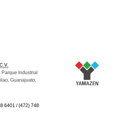
C.V.
 Parque Industrial
Silao, Guanajuato,
48 6401 / (472) 748