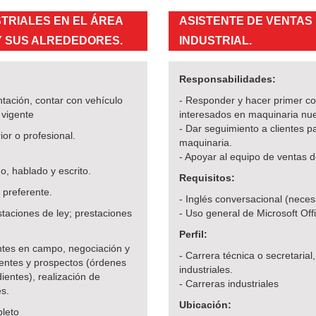
TRIALES EN EL ÁREA
ASISTENTE DE VENTAS
 SUS ALREDEDORES.
INDUSTRIAL.
Responsabilidades:
tación, contar con vehículo
- Responder y hacer primer co
 vigente
interesados en maquinaria nu
- Dar seguimiento a clientes p
r o profesional.
maquinaria.
- Apoyar al equipo de ventas d
, hablado y escrito.
Requisitos:
 preferente.
- Inglés conversacional (necesa
ciones de ley; prestaciones
- Uso general de Microsoft Offi
Perfil:
tes en campo, negociación y
- Carrera técnica o secretarial
ientes y prospectos (órdenes
industriales.
ientes), realización de
- Carreras industriales
es.
Ubicación:
leto