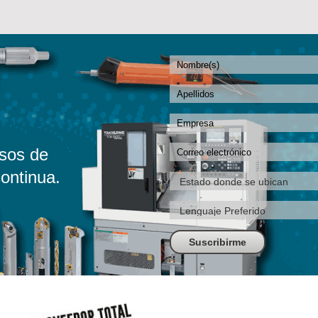
sos de
ontinua.