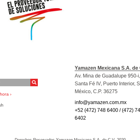
Yamazen Mexicana S.A. de 
Av. Mina de Guadalupe 950-i,
Santa Fé IV, Puerto Interior, 
México, C.P. 36275
hora ›
info@yamazen.com.mx
sh
+52 (472) 748 6400 / (472) 7
6402
Derechos Reservados Yamazen Mexicana S.A. de C.V. 2020