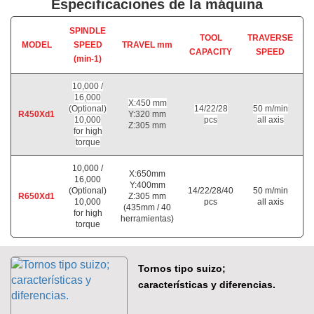
Especificaciones de la máquina
SPINDLE
T
TOOL
TRAVERSE
MODEL
SPEED
TRAVEL mm
F
CAPACITY
SPEED
(min-1)
S
10,000 /
16,000
X:450 mm
(Optional)
14/22/28
50 m/min
R450Xd1
Y:320 mm
10,000
pcs
all axis
Z:305 mm
for high
torque
10,000 /
X:650mm
16,000
Y:400mm
(Optional)
14/22/28/40
50 m/min
R650Xd1
Z:305 mm
10,000
pcs
all axis
(435mm / 40
for high
herramientas)
torque
Tornos tipo suizo;
características y diferencias.