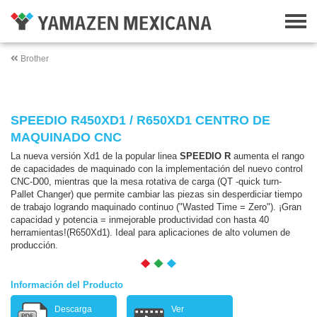
Brother
SPEEDIO R450XD1 / R650XD1 CENTRO DE
MAQUINADO CNC
La nueva versión Xd1 de la popular linea
SPEEDIO
R
aumenta el rango
de capacidades de maquinado con la implementación del nuevo control
CNC-D00, mientras que la
mesa rotativa de carga (QT -quick turn-
Pallet Changer) que permite cambiar las piezas sin desperdiciar tiempo
de trabajo logrando maquinado continuo ("Wasted Time = Zero"). ¡Gran
capacidad y potencia = inmejorable productividad con hasta 40
herramientas!(R650Xd1). Ideal para aplicaciones de alto volumen de
producción.
Información del Producto
Descarga
Ver