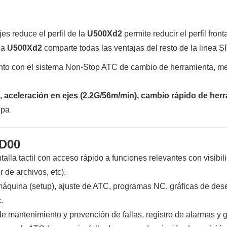
jes reduce el perfil de la
U500Xd2
permite reducir el perfil fr
la
U500Xd2
comparte todas las ventajas del resto de la linea
unto con el sistema Non-Stop ATC de cambio de herramienta, 
eleración en ejes (2.2G/56m/min), cambio rápido de herrami
Mpa
-D00
talla tactil con acceso rápido a funciones relevantes con visibi
r de archivos, etc).
 máquina (setup), ajuste de ATC, programas NC, gráficas de de
.
e mantenimiento y prevención de fallas, registro de alarmas y g