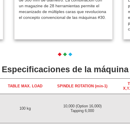
de 500 mm de diámetro. La combinación con
L
un magazine de 28 herramientas permite el
p
mecanizado de múltiples caras que revoluciona
m
el concepto convencional de las máquinas #30.
e
p
Especificaciones de la máquina
T
TABLE MAX. LOAD
SPINDLE ROTATION (min-1)
X,Y
10,000 (Option 16,000)
100 kg
Tapping 6,000