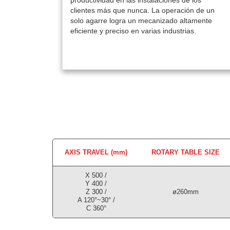
productividad en las instalaciones de los
clientes más que nunca. La operación de un
solo agarre logra un mecanizado altamente
eficiente y preciso en varias industrias.
AXIS TRAVEL (mm)
ROTARY TABLE SIZE
X 500 /
Y 400 /
Z 300 /
ø260mm
A 120°~30° /
C 360°