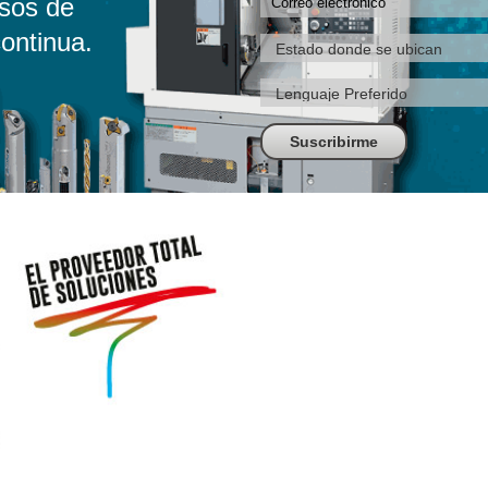
sos de
ontinua.