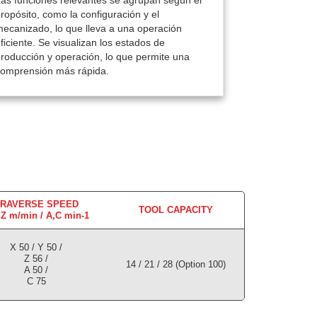
as funciones relevantes se agrupan según el
ropósito, como la configuración y el
ecanizado, lo que lleva a una operación
ficiente. Se visualizan los estados de
roducción y operación, lo que permite una
comprensión más rápida.
RAVERSE SPEED
TOOL CAPACITY
.Z m/min / A,C
min-1
X 50 / Y 50 /
Z 56 /
14 / 21 / 28 (Option 100)
A 50 /
C 75