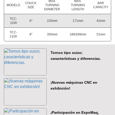
MAX.
MAX.
CHUCK
BAR
MODELO
TURNING
TURNING
SIZE
CAPACITY
DIAMETER
LENGTH
TCC-
6"
220mm
171mm
42mm
1100
TCC-
8"
350mm
189/289mm
51mm
2100
Tornos tipo suizo;
características y diferencias.
¡Nuevas máquinas CNC en
exhibición!
¡Participación en ExpoMaq,