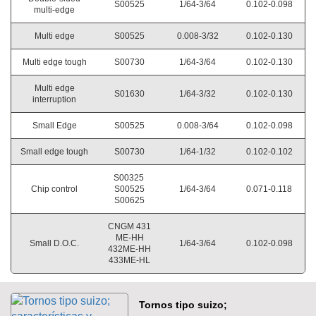
S00525
1/64-3/64
0.102-0.098
multi-edge
Multi edge
S00525
0.008-3/32
0.102-0.130
Multi edge tough
S00730
1/64-3/64
0.102-0.130
Multi edge
S01630
1/64-3/32
0.102-0.130
interruption
Small Edge
S00525
0.008-3/64
0.102-0.098
Small edge tough
S00730
1/64-1/32
0.102-0.102
S00325
Chip control
S00525
1/64-3/64
0.071-0.118
S00625
CNGM 431
ME-HH
Small D.O.C.
1/64-3/64
0.102-0.098
432ME-HH
433ME-HL
Tornos tipo suizo;