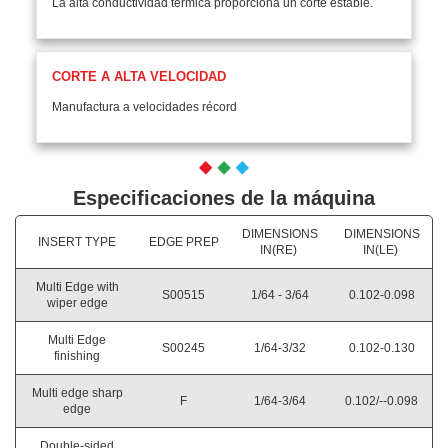
La alta conductividad térmica proporciona un corte estable.
CORTE A ALTA VELOCIDAD
Manufactura a velocidades récord
Especificaciones de la máquina
DIMENSIONS
DIMENSIONS
INSERT TYPE
EDGE PREP
IN(RE)
IN(LE)
Multi Edge with
S00515
1/64 - 3/64
0.102-0.098
wiper edge
Multi Edge
S00245
1/64-3/32
0.102-0.130
finishing
Multi edge sharp
F
1/64-3/64
0.102/--0.098
edge
Double-sided