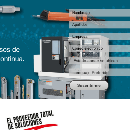
sos de
ontinua.