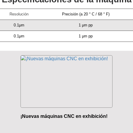
Resolución
Precisión (a 20 ° C / 68 ° F)
0.1μm
1 μm pp
0.1μm
1 μm pp
¡Nuevas máquinas CNC en exhibición!