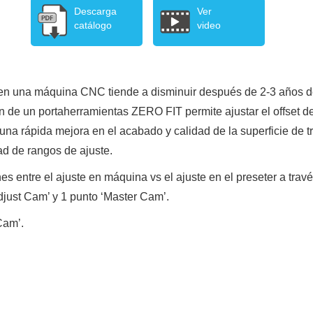
Descarga
Ver
catálogo
video
lo en una máquina CNC tiende a disminuir después de 2-3 años 
 portaherramientas ZERO FIT permite ajustar el offset del ru
ápida mejora en el acabado y calidad de la superficie de trab
ad de rangos de ajuste.
nes entre el ajuste en máquina vs el ajuste en el preseter a travé
just Cam’ y 1 punto ‘Master Cam’.
Cam’.