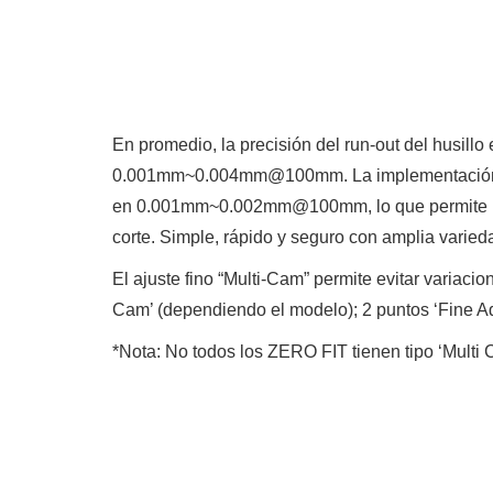
En promedio, la precisión del run-out del husil
0.001mm~0.004mm@100mm. La implementación de un
en 0.001mm~0.002mm@100mm, lo que permite una r
corte. Simple, rápido y seguro con amplia varied
El ajuste fino “Multi-Cam” permite evitar variacio
Cam’ (dependiendo el modelo); 2 puntos ‘Fine Ad
*Nota: No todos los ZERO FIT tienen tipo ‘Multi 