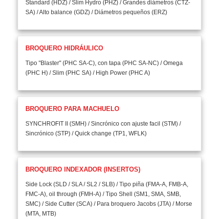
Standard (HDZ) / Slim Hydro (PHZ) / Grandes diámetros (CTZ-
SA) / Alto balance (GDZ) / Diámetros pequeños (ERZ)
BROQUERO HIDRÁULICO
Tipo "Blaster" (PHC SA-C), con tapa (PHC SA-NC) / Omega
(PHC H) / Slim (PHC SA) / High Power (PHC A)
BROQUERO PARA MACHUELO
SYNCHROFIT II (SMH) / Sincrónico con ajuste facil (STM) /
Sincrónico (STP) / Quick change (TP1, WFLK)
BROQUERO INDEXADOR (INSERTOS)
Side Lock (SLD / SLA / SL2 / SLB) / Tipo piña (FMA-A, FMB-A,
FMC-A), oil through (FMH-A) / Tipo Shell (SM1, SMA, SMB,
SMC) / Side Cutter (SCA) / Para broquero Jacobs (JTA) / Morse
(MTA, MTB)