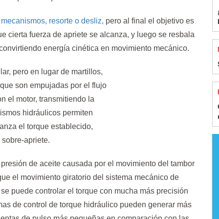
mecanismos, resorte o desliz,
pero al final el objetivo es
ue cierta fuerza de apriete se alcanza, y luego se resbala
z, convirtiendo energía cinética en movimiento mecánico.
ar, pero en lugar de martillos,
 que son empujadas por el flujo
n el motor, transmitiendo la
nismos hidráulicos permiten
anza el torque establecido,
 sobre-apriete.
la presión de aceite causada por el movimiento del tambor
 que el movimiento giratorio del sistema mecánico de
o se puede controlar el torque con mucha más precisión
mas de control de torque hidráulico pueden generar más
mientas de pulso más pequeñas en comparación con las