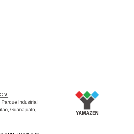
C.V.
 Parque Industrial
Silao, Guanajuato,