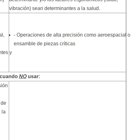
vibración) sean determinantes a la salud.
l,
- Operaciones de alta precisión como aeroespacial o
ensamble de piezas críticas
ntes y
 cuando
NO
usar:
sión
 de
 la