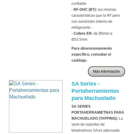
confiable
-
RF-OHC (BT):
las mismas
características que la RF pero
con suministro interno de
refrigerante.-
- Collets ER:
de Ø3mm a
Ø10.5mm
Para dimensionamiento
específico, consultar el
catálogo.
Más Información
SA Series -
Portaherramientas
para Machuelado
SA SERIES
PORTAHERRAMIETNAS PARA
MACHUELADO (TAPPING):
La
serie de soportes de
taladradoras SA es adecuada