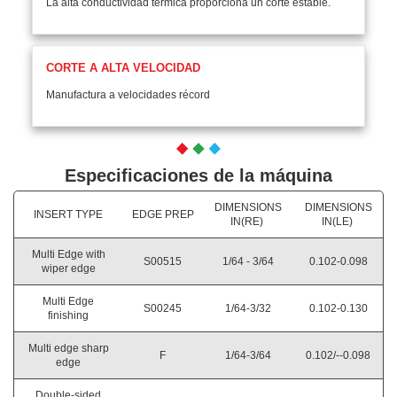
La alta conductividad térmica proporciona un corte estable.
CORTE A ALTA VELOCIDAD
Manufactura a velocidades récord
Especificaciones de la máquina
DIMENSIONS
DIMENSIONS
INSERT TYPE
EDGE PREP
IN(RE)
IN(LE)
Multi Edge with
S00515
1/64 - 3/64
0.102-0.098
wiper edge
Multi Edge
S00245
1/64-3/32
0.102-0.130
finishing
Multi edge sharp
F
1/64-3/64
0.102/--0.098
edge
Double-sided