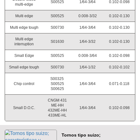
S00525
1/64-3/64
0.102-0.098
multi-edge
Multi edge
S00525
0.008-3/32
0.102-0.130
Multi edge tough
S00730
1/64-3/64
0.102-0.130
Multi edge
S01630
1/64-3/32
0.102-0.130
interruption
Small Edge
S00525
0.008-3/64
0.102-0.098
Small edge tough
S00730
1/64-1/32
0.102-0.102
S00325
Chip control
S00525
1/64-3/64
0.071-0.118
S00625
CNGM 431
ME-HH
Small D.O.C.
1/64-3/64
0.102-0.098
432ME-HH
433ME-HL
Tornos tipo suizo;